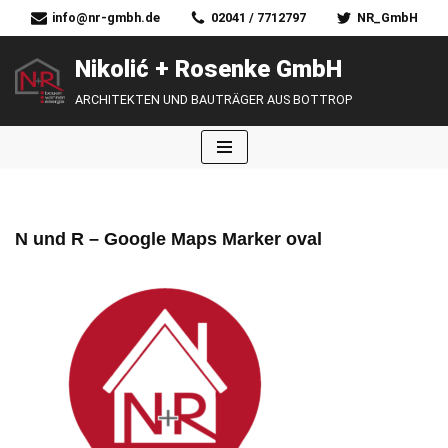
info@nr-gmbh.de
02041 / 7712797
NR_GmbH
Zum
Nikolić + Rosenke GmbH
Inhalt
ARCHITEKTEN UND BAUTRÄGER AUS BOTTROP
springen
N und R – Google Maps Marker oval