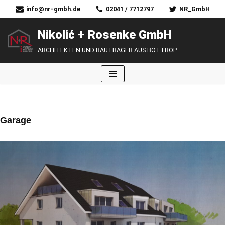
info@nr-gmbh.de
02041 / 7712797
NR_GmbH
Zum
Nikolić + Rosenke GmbH
Inhalt
ARCHITEKTEN UND BAUTRÄGER AUS BOTTROP
springen
Garage