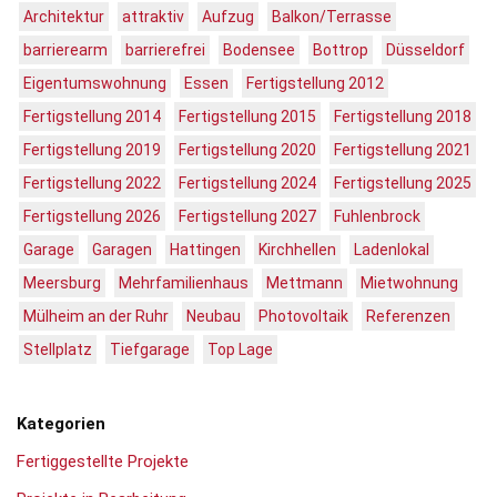
Architektur
attraktiv
Aufzug
Balkon/Terrasse
barrierearm
barrierefrei
Bodensee
Bottrop
Düsseldorf
Eigentumswohnung
Essen
Fertigstellung 2012
Fertigstellung 2014
Fertigstellung 2015
Fertigstellung 2018
Fertigstellung 2019
Fertigstellung 2020
Fertigstellung 2021
Fertigstellung 2022
Fertigstellung 2024
Fertigstellung 2025
Fertigstellung 2026
Fertigstellung 2027
Fuhlenbrock
Garage
Garagen
Hattingen
Kirchhellen
Ladenlokal
Meersburg
Mehrfamilienhaus
Mettmann
Mietwohnung
Mülheim an der Ruhr
Neubau
Photovoltaik
Referenzen
Stellplatz
Tiefgarage
Top Lage
Kategorien
Fertiggestellte Projekte