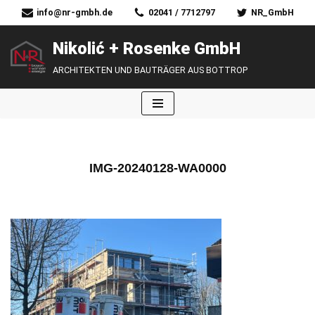
info@nr-gmbh.de
02041 / 7712797
NR_GmbH
Zum
Nikolić + Rosenke GmbH
Inhalt
ARCHITEKTEN UND BAUTRÄGER AUS BOTTROP
springen
IMG-20240128-WA0000