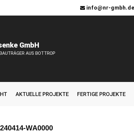
info@nr-gmbh.d
osenke GmbH
 BAUTRÄGER AUS BOTTROP
CHT
AKTUELLE PROJEKTE
FERTIGE PROJEKTE
0240414-WA0000