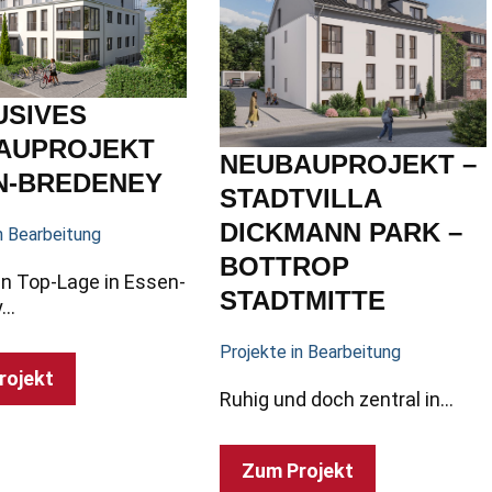
USIVES
AUPROJEKT
NEUBAUPROJEKT –
N-BREDENEY
STADTVILLA
DICKMANN PARK –
n Bearbeitung
BOTTROP
n Top-Lage in Essen-
STADTMITTE
y…
Projekte in Bearbeitung
rojekt
Ruhig und doch zentral in…
Zum Projekt