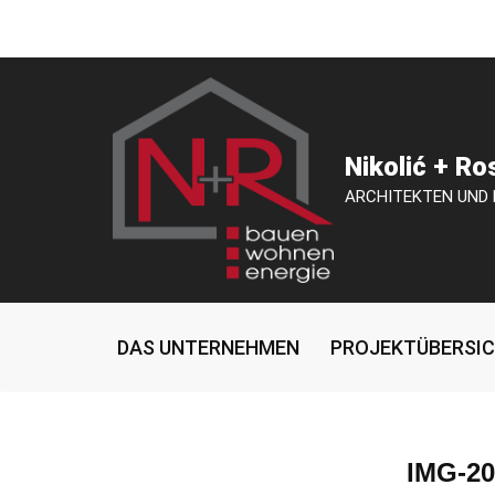
Zum
Inhalt
springen
Nikolić + R
ARCHITEKTEN UND
DAS UNTERNEHMEN
PROJEKTÜBERSI
IMG-2