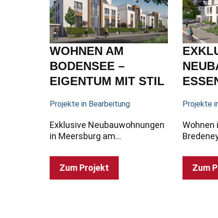
WOHNEN AM
EXKL
BODENSEE –
NEUB
EIGENTUM MIT STIL
ESSE
Projekte in Bearbeitung
Projekte i
Exklusive Neubauwohnungen
Wohnen i
in Meersburg am…
Bredene
Zum Projekt
Zum P