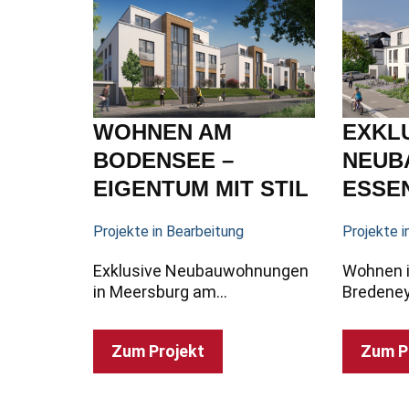
WOHNEN AM
EXKL
BODENSEE –
NEUB
EIGENTUM MIT STIL
ESSE
Projekte in Bearbeitung
Projekte i
Exklusive Neubauwohnungen
Wohnen i
in Meersburg am…
Bredene
Zum Projekt
Zum P