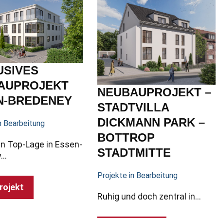
USIVES
AUPROJEKT
NEUBAUPROJEKT –
N-BREDENEY
STADTVILLA
DICKMANN PARK –
n Bearbeitung
BOTTROP
n Top-Lage in Essen-
STADTMITTE
y…
Projekte in Bearbeitung
rojekt
Ruhig und doch zentral in…