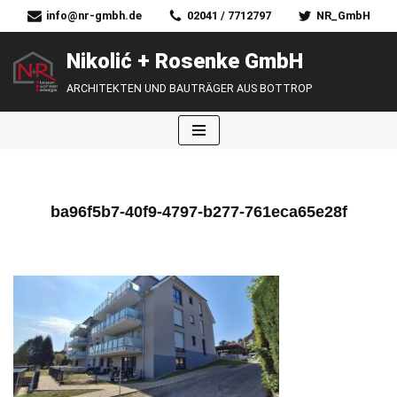
info@nr-gmbh.de
02041 / 7712797
NR_GmbH
Zum
Nikolić + Rosenke GmbH
Inhalt
ARCHITEKTEN UND BAUTRÄGER AUS BOTTROP
springen
ba96f5b7-40f9-4797-b277-761eca65e28f