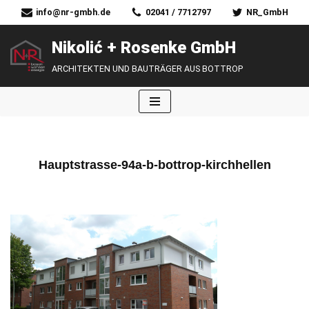
info@nr-gmbh.de
02041 / 7712797
NR_GmbH
Zum
Nikolić + Rosenke GmbH
Inhalt
ARCHITEKTEN UND BAUTRÄGER AUS BOTTROP
springen
Hauptstrasse-94a-b-bottrop-kirchhellen