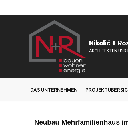
Zum
Inhalt
springen
Nikolić + R
ARCHITEKTEN UND
DAS UNTERNEHMEN
PROJEKTÜBERSI
Neubau Mehrfamilienhaus im