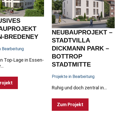
USIVES
AUPROJEKT
NEUBAUPROJEKT –
N-BREDENEY
STADTVILLA
DICKMANN PARK –
n Bearbeitung
BOTTROP
n Top-Lage in Essen-
STADTMITTE
y…
Projekte in Bearbeitung
rojekt
Ruhig und doch zentral in…
Zum Projekt