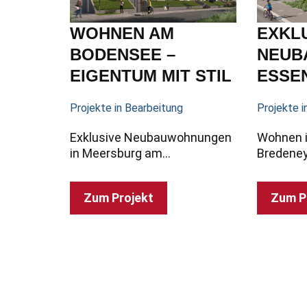
WOHNEN AM
EXKL
BODENSEE –
NEUB
EIGENTUM MIT STIL
ESSE
Projekte in Bearbeitung
Projekte i
Exklusive Neubauwohnungen
Wohnen i
in Meersburg am…
Bredene
Zum Projekt
Zum P