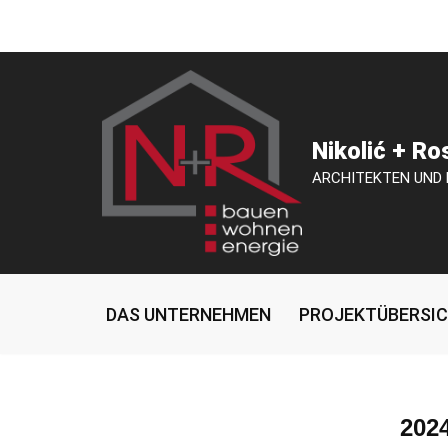
Zum
Inhalt
springen
Nikolić + R
ARCHITEKTEN UND
DAS UNTERNEHMEN
PROJEKTÜBERSI
202