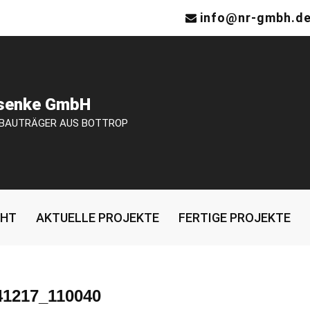
info@nr-gmbh.d
osenke GmbH
 BAUTRÄGER AUS BOTTROP
CHT
AKTUELLE PROJEKTE
FERTIGE PROJEKTE
41217_110040