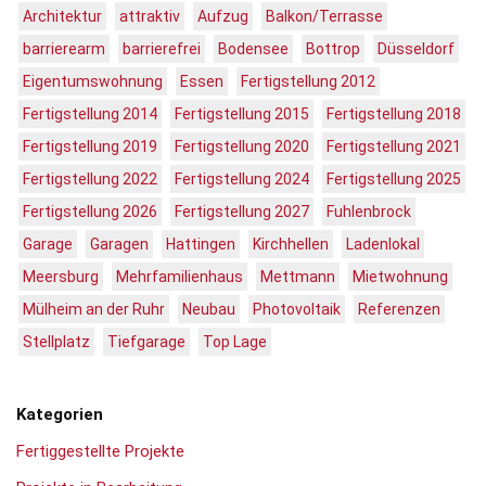
Architektur
attraktiv
Aufzug
Balkon/Terrasse
barrierearm
barrierefrei
Bodensee
Bottrop
Düsseldorf
Eigentumswohnung
Essen
Fertigstellung 2012
Fertigstellung 2014
Fertigstellung 2015
Fertigstellung 2018
Fertigstellung 2019
Fertigstellung 2020
Fertigstellung 2021
Fertigstellung 2022
Fertigstellung 2024
Fertigstellung 2025
Fertigstellung 2026
Fertigstellung 2027
Fuhlenbrock
Garage
Garagen
Hattingen
Kirchhellen
Ladenlokal
Meersburg
Mehrfamilienhaus
Mettmann
Mietwohnung
Mülheim an der Ruhr
Neubau
Photovoltaik
Referenzen
Stellplatz
Tiefgarage
Top Lage
Kategorien
Fertiggestellte Projekte