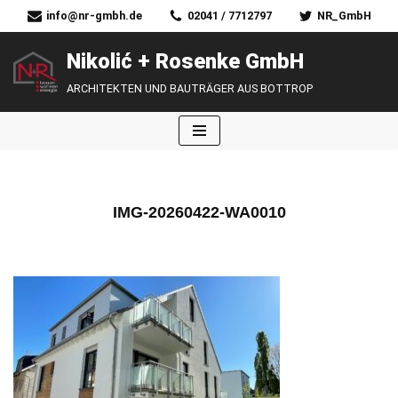
info@nr-gmbh.de
02041 / 7712797
NR_GmbH
Zum
Nikolić + Rosenke GmbH
Inhalt
ARCHITEKTEN UND BAUTRÄGER AUS BOTTROP
springen
IMG-20260422-WA0010