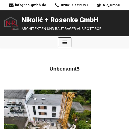
info@nr-gmbh.de
02041 / 7712797
NR_GmbH
Zum
Nikolić + Rosenke GmbH
Inhalt
ARCHITEKTEN UND BAUTRÄGER AUS BOTTROP
springen
Unbenannt5