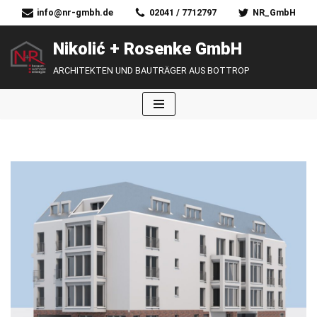
info@nr-gmbh.de
02041 / 7712797
NR_GmbH
Zum
Nikolić + Rosenke GmbH
Inhalt
ARCHITEKTEN UND BAUTRÄGER AUS BOTTROP
springen